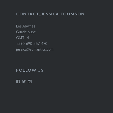
CONTACT_JESSICA TOUMSON
Les Abymes
Guadeloupe
GMT -4
+590-690-567-470
jessica@rumantics.com
FOLLOW US
Voir
Voir
Voir
le
le
le
profil
profil
profil
de
de
de
Rumantics
@Caribgyal30
Rumantics_lady
sur
sur
sur
Facebook
Twitter
Instagram