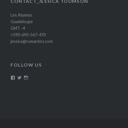
CONTACT_JESSICA TOUMSON
Les Abymes
Guadeloupe
GMT -4
+590-690-567-470
jessica@rumantics.com
FOLLOW US
Voir
Voir
Voir
le
le
le
profil
profil
profil
de
de
de
Rumantics
@Caribgyal30
Rumantics_lady
sur
sur
sur
Facebook
Twitter
Instagram