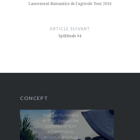
l’article
events
Lancement Rumantics de l’agricole Tour 2016
festival
global
ARTICLE SUIVANT
SpiRituals #4
italie
professional
rhum
rome
ron
rum
CONCEPT
Salon
voyage