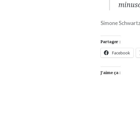
minuscu
Simone Schwartz-
Partager :
Facebook
J’aime ça :
Navigation
de
l’article