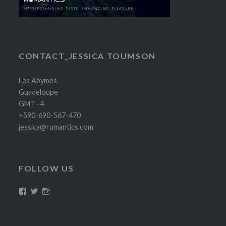
CONTACT_JESSICA TOUMSON
Les Abymes
Guadeloupe
GMT -4
+590-690-567-470
jessica@rumantics.com
FOLLOW US
Voir
Voir
Voir
le
le
le
profil
profil
profil
de
de
de
Rumantics
@Caribgyal30
Rumantics_lady