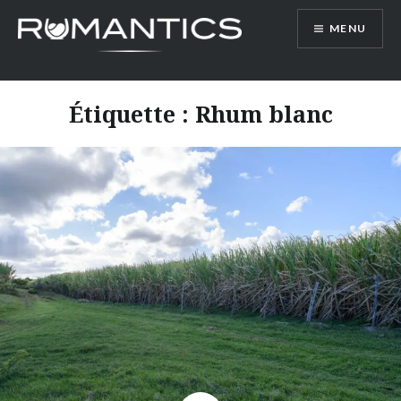
Accéder
MENU
au
contenu
principal
Étiquette :
Rhum blanc