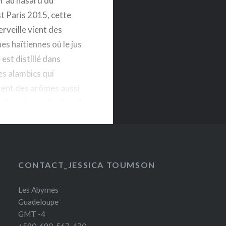
r au hasard du
 Paris 2015, cette
erveille vient des
s haïtiennes où le jus
est distillé dans
es alambics qui
ent des arômes aussi
s quoique plus lourds
t confrères agricoles.
CONTACT_JESSICA TOUMSON
Les Abymes
Guadeloupe
GMT -4
+590-690-567-470