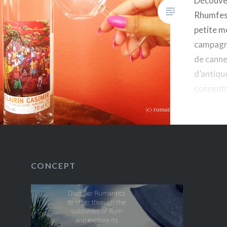
Découve
Rhumfest
petite m
campagne
de canne 
d’antiqu
concentr
gourmand
que c’es
CONCEPT